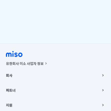
유한회사 미소 사업자 정보
사업자등록번호 : 291-87-00271 | 인허가번호 : 2016-3220163-14-5-
00019 |
회사
통신판매신고번호 : 2024-서울종로-1400(공정거래위원회 정보) |
대표이사 : CHING VICTOR COLUMBIA RHEE
회사소개
주소 | 본사: 서울특별시 종로구 율곡로 6(중학동, 트윈트리빌딩) B동 5층
채용
파트너
컨택센터 : 서울특별시 종로구 수송동 율곡로 24, 7층, 8층 미소
블로그
유한회사 미소는 통신판매중개자이며, 통신판매의 당사자가 아닙니다.
파트너 지원
상품, 상품정보, 거래에 관한 의무와 책임은 거래당사자에게 있습니다.
이사
지원
언론 보도 관련 문의:
contact@getmiso.com
이사 청소/입주 청소