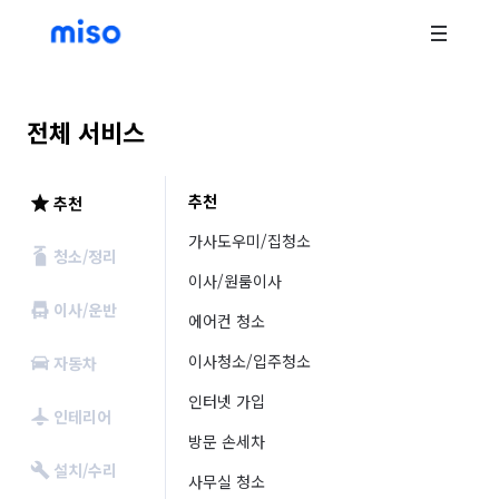
전체 서비스
추천
추천
가사도우미/집청소
청소/정리
이사/원룸이사
이사/운반
에어컨 청소
이사청소/입주청소
자동차
인터넷 가입
인테리어
방문 손세차
설치/수리
사무실 청소