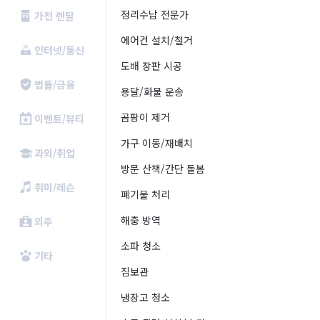
정리수납 전문가
가전 렌탈
에어컨 설치/철거
인터넷/통신
도배 장판 시공
법률/금융
용달/화물 운송
곰팡이 제거
이벤트/뷰티
가구 이동/재배치
과외/취업
방문 산책/간단 돌봄
취미/레슨
폐기물 처리
해충 방역
외주
소파 청소
기타
짐보관
냉장고 청소