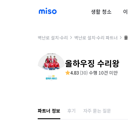
생활 청소
이
올
벽난로 설치·수리
벽난로 설치·수리 파트너
올하우징 수리왕
4.83
(
30
)
수행 10건 미만
파트너 정보
후기
자주 묻는 질문