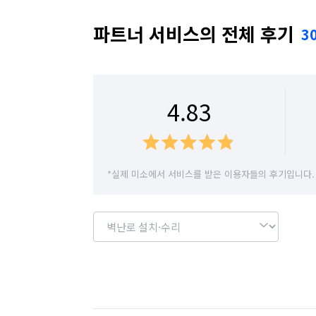
경기 평택시
경기 화성시
서울 강남구
파트너 서비스의 전체 후기
3
서울 강서구
서울 관악구
서울 광진구
서울 노원구
서울 도봉구
서울 동대문구
4.83
서울 서대문구
서울 서초구
서울 성동구
서울 양천구
서울 영등포구
서울 용산구
*실제 미소에서 서비스를 받은 이용자들의 후기입니다.
서울 중구
서울 중랑구
경기 화성시 동
경기 화성시 만세구
경기 화성시 병점구