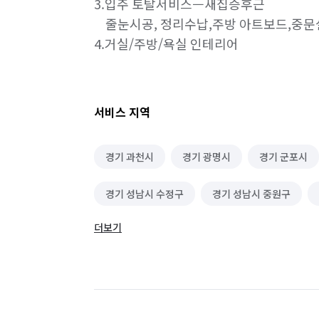
3.입주 토탈서비스ㅡ새집증후근

    줄눈시공, 정리수납,주방 아트보드,중
냉장고 청소 (업소용)
실내 소독
페인트
싱크대 시공
전기 배선
마루 보수
화장실 전체/부분 리모델링
악취 제거
서비스 지역
주방 후드 교체/설치
가구 수리
줄눈 시
경기 과천시
경기 광명시
경기 군포시
철거
조명 인테리어
벽걸이 TV 설치/수
경기 성남시 수정구
경기 성남시 중원구
상업공간 인테리어
온수기 설치/수리
단
더보기
경기 수원시 장안구
경기 수원시 팔달구
카페트 청소
경기 안성시
경기 안양시 동안구
경기 
경기 용인시 기흥구
경기 용인시 수지구