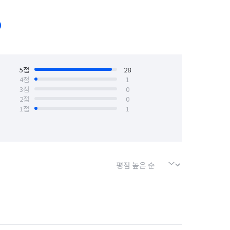
서울 강동구
서울 강북구
0
서울 구로구
서울 금천구
서울 동작구
5
점
서울 마포구
28
4
점
1
3
점
0
서울 성북구
서울 송파구
2
점
0
1
점
1
서울 은평구
서울 종로구
탄구
경기 화성시 효행구