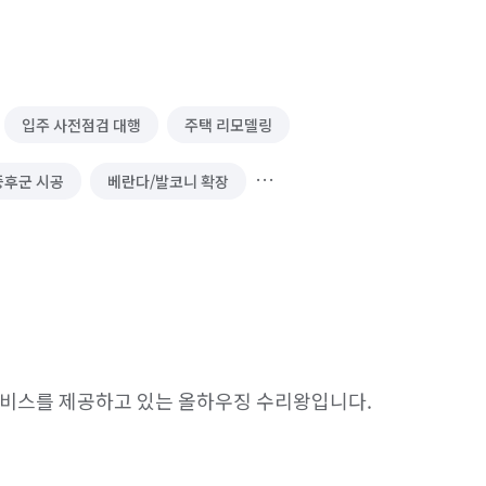
입주 사전점검 대행
주택 리모델링
증후군 시공
베란다/발코니 확장
아트월 시공
방음 시공
구 이동/재배치
가구 조립/설치
환풍기 교체/설치
비스를 제공하고 있는 올하우징 수리왕입니다.

벽난로 설치·수리
나노코팅 시공
공사/방수
랜선 정리/설치