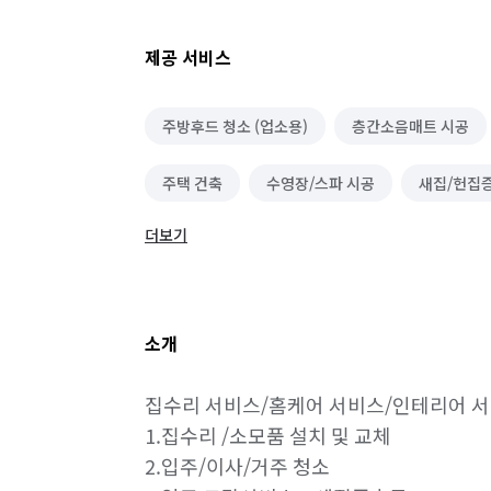
제공 서비스
주방후드 청소 (업소용)
층간소음매트 시공
주택 건축
수영장/스파 시공
새집/헌집
더보기
바닥재 시공(장판 외)
탄성/바이오세라믹 코트
단열/결로 시공
건물 내부/외부 청소
가
소개
간단 수리/보수
무진동/냉동/냉장차량
집수리 서비스/홈케어 서비스/인테리어 서
홈 스타일링(소품, 가구 컨설팅)
가구 청소
1.집수리 /소모품 설치 및 교체

2.입주/이사/거주 청소

바닥 청소 (왁스 코팅)
하수구 청소
옥상