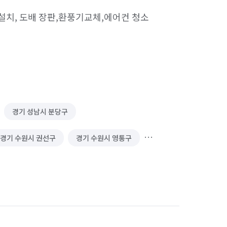
문설치, 도배 장판,환풍기교체,에어컨 청소

 시공
도배 장판 시공
정리수납 전문가
인테리어 필름 시공
주방 리모델링
해충방역
집 인테리어
공
몰딩 시공
가벽/파티션 인테리어
경기 성남시 분당구
리
카페트 시공
에폭시 바닥 시공
경기 수원시 권선구
경기 수원시 영통구
열필름 시공
곰팡이 제거
배관 청소
경기 안산시 단원구
경기 안산시 상록구
안양시 만안구
경기 오산시
경기 용인시 처인구
경기 의왕시