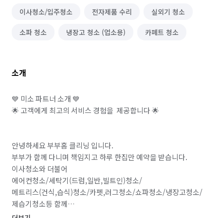
이사청소/입주청소
전자제품 수리
실외기 청소
소파 청소
냉장고 청소 (업소용)
카페트 청소
소개
💙 미소 파트너 소개 💙

🌟 고객에게 최고의 서비스 경험을  제공합니다 🌟

안녕하세요 부부홈 클리닝 입니다.

부부가 함께 다니며 책임지고 하루 한집만 예약을 받습니다.

이사청소와 더불어 

에어컨청소/세탁기(드럼,일반,빌트인)청소/

메트리스(건식,습식)청소/카펫,러그청소/쇼파청소/냉장고청소/
제습기청소등 함께

서비스 받아보실수 있습니다.

더보기