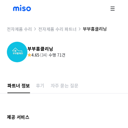
부부홈클리닝
전자제품 수리
전자제품 수리 파트너
부부홈클리닝
4.65
(
34
)
수행 71건
파트너 정보
후기
자주 묻는 질문
제공 서비스