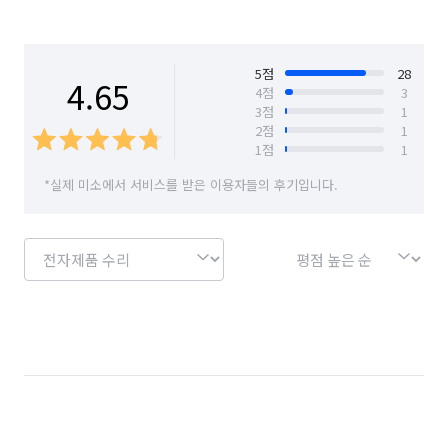
드립니다.

그밖에 상가/공장등 바닥청소도 합니다. 

사무실 카페트청소서비스도 받아보세요

5
점
28
4.65
4
점
3
Q. 서비스의 견적은 어떤 방식으로 산정 되나요?

3
점
1
2
점
1
기본적으로 공급평수 기준 11,000원에 책정은 하고 있지만 

1
점
1
작업현장고에 따라 금액이 상이 합니다. 

*실제 미소에서 서비스를 받은 이용자들의 후기입니다.
고객님과 통화 하면서 작업내용과 현장상황을 보고 조절을 
합니다.

Q. 완료한 서비스 중 대표적인 서비스는 무엇인가요? 소요 시간은 
얼마나 소요 되었나요?

일반적으로 30평 기준 7시간 정도 걸립니다. 

오염이 심하거나 변수가 많을경우 좀더 걸리기도 합니다.

Q. A/S 또는 환불 규정은 어떻게 되나요?

케어중 저희과실로 A/S발생시

발생하는 비용을 전액부담 합니다
