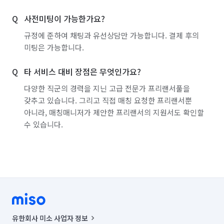
사전미팅이 가능한가요?
참고로 저는 가지고 오는거야 시간만 맞으면 1~2만원에 
봐드리지만

규정에 준하여 채팅과 유선상담만 가능합니다. 결제 후의
최소 출장시 4만원 정도는 확보하는 편입니다 :D

미팅은 가능합니다.
참고로 견적 조회만으로도 기사들은 1~3천원 정도 수수료 
타 서비스 대비 장점은 무엇인가요?
지불됩니다. 따라서 평균 10번 견적서 송부하면 최종적으로 
다양한 직군의 경력을 지닌 고급 전문가 프리랜서풀을
연결은 2~3건인 관계로 실질적으로 4만원 청구하더라도 차량 
갖추고 있습니다. 그리고 직접 매칭 요청한 프리랜서뿐
유지비, 기름값, 톨비 등등 제가 가져가는 금액은 2~3만원 인점 
아니라, 매칭매니저가 제안한 프리랜서의 지원서도 확인할
참고 부탁드려요

수 있습니다.
Q. 서비스가 시작되기 전 어떤 절차로 진행하나요?

일단 전화로 증상에 대하여 듣고 전화 수리로 가능하면 전화 대응 
하며 이 금액은 무료입니다.
유한회사 미소 사업자 정보