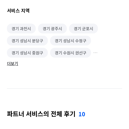
불러놓고 추가금 요구하는 부분은 안합니다.

서비스 지역
견적가가 비싸 보일 수 있지만, 견적 금액대로 받을려고 하며, 
방문시 문제 해결뿐만 아니라 점검 및 간단한 청소까지도 
진행하니, 많이 손해 보는 느낌은 아닐껍니다 :D

경기 과천시
경기 광주시
경기 군포시
경기 성남시 분당구
경기 성남시 수정구
#작업관련 특이사항

- 사전 고지되지 않은 부분 또는 추가 PC 의뢰시 추가금 발생할 수 
경기 성남시 중원구
경기 수원시 권선구
있습니다.(간단한것은 그냥 봐드립니다)

- 조립 요청시 기본 윈도우 설치 및 하드웨어 간단 점검 
더보기
경기 수원시 영통구
경기 수원시 장안구
진행합니다.

- 수냉쿨러 및 케이스 순정 제품 외의 RGB LED FAN 연동 
경기 수원시 팔달구
경기 시흥시
작업등은 출장으론 진행 안합니다.(맡기는 것만 가능), 시간도 
경기 안산시 단원구
경기 안산시 상록구
오래 걸리고 현장에서 고객도 저도 놓쳐서 서로 불편하게 되는 
경우를 많이 경험했습니다.(쿨러 소음, FAN 생상 연동이상, 많은 
경기 안양시 동안구
경기 안양시 만안구
선으로 인하여 내부 선정리 부실등)

파트너 서비스의 전체 후기
10
경기 오산시
경기 용인시 기흥구
#Tip(좀더 저렴하게 하는 방법)

- 고수에게 서비스 의뢰전에 유튜브 영상등으로 고장증상 사전에 
경기 용인시 수지구
경기 용인시 처인구