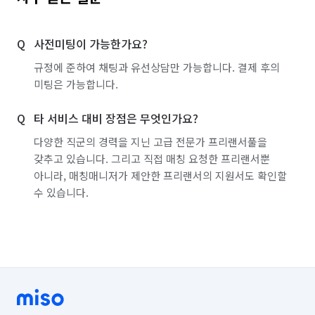
경기 연천군
경기 오산시
경기 용인시 기흥구
사전미팅이 가능한가요?
경기 용인시 수지구
경기 용인시 처인구
규정에 준하여 채팅과 유선상담만 가능합니다. 결제 후의
경기 의왕시
경기 의정부시
경기 이천시
미팅은 가능합니다.
경기 파주시
경기 평택시
경기 포천시
타 서비스 대비 장점은 무엇인가요?
경기 하남시
경기 화성시
경남 거제시
다양한 직군의 경력을 지닌 고급 전문가 프리랜서풀을
갖추고 있습니다. 그리고 직접 매칭 요청한 프리랜서뿐
경남 거창군
경남 고성군
경남 김해시
아니라, 매칭매니저가 제안한 프리랜서의 지원서도 확인할
수 있습니다.
경남 남해군
경남 밀양시
경남 사천시
경남 산청군
경남 양산시
경남 의령군
경남 진주시
경남 창녕군
경남 창원시 마산합포구
경남 창원시 마산회원구
경남 창원시 성산구
경남 창원시 의창구
경남 창원시 진해구