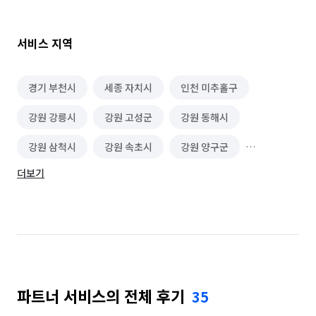
👉강압교육이 아닌 긍정교육을 진행합니다.

👉한가지 교육만 하지않고 전체적인 교육을

     진행합니다.

서비스 지역
👉상담은 언제나 환영이며 상담비는 무료입니다. 

👉직원이 교육하는게아닌 대표인 제가 직접

     교육진행합니다. 

경기 부천시
세종 자치시
인천 미추홀구
👉급하게 교육하지않고 견주님과 함께 

강원 강릉시
강원 고성군
강원 동해시
     할수있는 교육을 진행합니다. 

👉유기견 아이들을 위해서 할인 혜택을

강원 삼척시
강원 속초시
강원 양구군
    드립니다.(확인서류필요) 

👉임시보호 하시다가 반려견이된아이들도 할인 혜택을

더보기
강원 양양군
강원 영월군
강원 원주시
    드립니다.(확인서류필요)
강원 인제군
강원 정선군
강원 철원군
강원 춘천시
강원 태백시
강원 평창군
강원 홍천군
강원 화천군
강원 횡성군
파트너 서비스의 전체 후기
35
경기 가평군
경기 고양시 덕양구