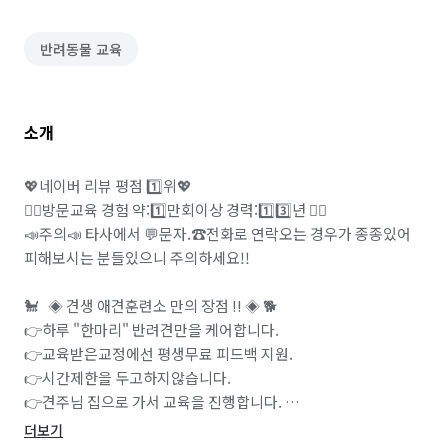
반려동물 교육
소개
💖네이버 리뷰 평점 1️⃣위💖

🐕‍🦺방문교육 경험 약:1️⃣만회이상 경력:1️⃣3️⃣년 🐕‍🦺

📣주의📣 타사에서 💬문자.☎전화로 연락오는 경우가 종종있어 
피해보시는 분들있으니 주의하세요!!

🐩   ◈ 견생 애견훈련소 만의 장점 !! ◈ 🐕

👉하루 "한마리" 반려견만을 케어합니다. 

👉교육받은교정에선 평생무료 피드백 지원. 

👉시간제한을 두고하지않습니다. 

👉견주님 집으로 가서 교육을 진행합니다. 

👉훈련소와는 다른 교육방식으로 진행합니다.

더보기