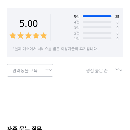
경기 고양시 일산동구
경기 고양시 일산서구
경기 과천시
경기 광명시
경기 광주시
5
점
35
5.00
4
점
0
3
점
0
경기 구리시
경기 군포시
경기 김포시
2
점
0
1
점
0
경기 남양주시
경기 동두천시
경기 성남시 분당구
*실제 미소에서 서비스를 받은 이용자들의 후기입니다.
경기 성남시 수정구
경기 성남시 중원구
경기 수원시 권선구
경기 수원시 영통구
경기 수원시 장안구
경기 수원시 팔달구
경기 시흥시
경기 안산시 단원구
경기 안산시 상록구
경기 안성시
경기 안양시 동안구
경기 안양시 만안구
경기 양주시
경기 양평군
경기 여주시
자주 묻는 질문