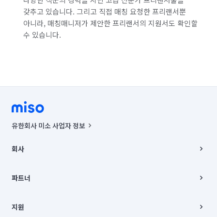
갖추고 있습니다. 그리고 직접 매칭 요청한 프리랜서뿐
아니라, 매칭매니저가 제안한 프리랜서의 지원서도 확인할
수 있습니다.
유한회사 미소 사업자 정보
사업자등록번호 : 291-87-00271 | 인허가번호 : 2016-3220163-14-5-
00019 |
회사
통신판매신고번호 : 2024-서울종로-1400(공정거래위원회 정보) |
대표이사 : CHING VICTOR COLUMBIA RHEE
회사소개
주소 | 본사: 서울특별시 종로구 율곡로 6(중학동, 트윈트리빌딩) B동 5층
채용
파트너
컨택센터 : 서울특별시 종로구 수송동 율곡로 24, 7층, 8층 미소
블로그
유한회사 미소는 통신판매중개자이며, 통신판매의 당사자가 아닙니다.
파트너 지원
상품, 상품정보, 거래에 관한 의무와 책임은 거래당사자에게 있습니다.
이사
지원
언론 보도 관련 문의:
contact@getmiso.com
이사 청소/입주 청소