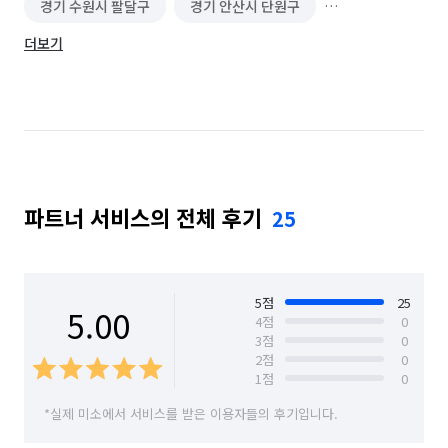
경기 수원시 팔달구
경기 안산시 단원구
더보기
경기 안산시 상록구
경기 오산시
경기 용인시 기흥구
경기 용인시 수지구
경기 의왕시
경기 화성시
경기 화성시 동탄구
경기 화성시 효행구
경기 화성시 만세구
파트너 서비스의 전체 후기
25
경기 화성시 병점구
5
점
25
5.00
4
점
0
3
점
0
2
점
0
1
점
0
*실제 미소에서 서비스를 받은 이용자들의 후기입니다.