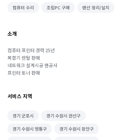
컴퓨터 수리
조립PC 구매
랜선 정리/설치
소개
컴퓨터 프린터 경력 25년

복합기 렌탈 판매

네트워크 설계시공 랜공사

프린터 토너 판매
서비스 지역
경기 군포시
경기 수원시 권선구
경기 수원시 영통구
경기 수원시 장안구