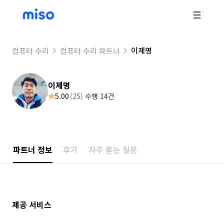
이제명
컴퓨터 수리
컴퓨터 수리 파트너
이제명
5.00
(
25
)
수행 14건
파트너 정보
후기
자주 묻는 질문
제공 서비스